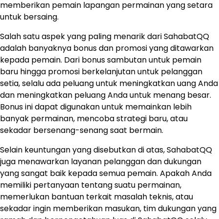
memberikan pemain lapangan permainan yang setara
untuk bersaing.
Salah satu aspek yang paling menarik dari SahabatQQ
adalah banyaknya bonus dan promosi yang ditawarkan
kepada pemain. Dari bonus sambutan untuk pemain
baru hingga promosi berkelanjutan untuk pelanggan
setia, selalu ada peluang untuk meningkatkan uang Anda
dan meningkatkan peluang Anda untuk menang besar.
Bonus ini dapat digunakan untuk memainkan lebih
banyak permainan, mencoba strategi baru, atau
sekadar bersenang-senang saat bermain.
Selain keuntungan yang disebutkan di atas, SahabatQQ
juga menawarkan layanan pelanggan dan dukungan
yang sangat baik kepada semua pemain. Apakah Anda
memiliki pertanyaan tentang suatu permainan,
memerlukan bantuan terkait masalah teknis, atau
sekadar ingin memberikan masukan, tim dukungan yang