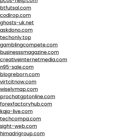
pcos-help.com
btfutsal.com
codirop.com
ghosts-uk.net
askdono.com
techonly.top
gamblingcompete.com
businesssmagazine.com
creativeinternetmedia.com
n95-sale.com
blogreborn.com
virtcitnow.com
wiselymap.com
prochatgptonline.com
forexfactoryhub.com
kaja-live.com
techcompa.com
sight-web.com
himadrigroup.com