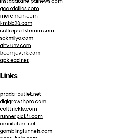
instadatahelpainews.com
geekdailies.com
merchrain.com
kmbb28.com
callreportsforum.com
sokmilya.com
abyluny.com
boomjavtrk.com
apklead.net
Links
prada-outlet.net
digigrowthpro.com
colttrickle.com
runnerpickfr.com
omnifuture.net
gamblingfunnels.com