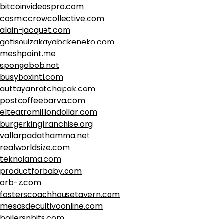
bitcoinvideospro.com
cosmiccrowcollective.com
alain-jacquet.com
gotisouizakayabakeneko.com
meshpoint.me
spongebob.net
busyboxintl.com
auttayanratchapak.com
postcoffeebarva.com
elteatromilliondollar.com
burgerkingfranchise.org
vallarpadathamma.net
realworldsize.com
teknolama.com
productforbaby.com
orb-z.com
fosterscoachhousetavern.com
mesasdecultivoonline.com
boilersnbits.com