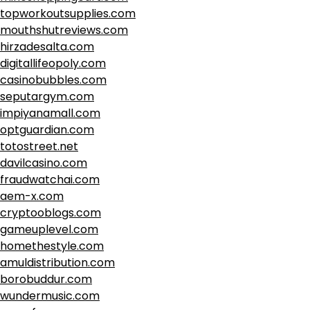
topworkoutsupplies.com
mouthshutreviews.com
hirzadesalta.com
digitallifeopoly.com
casinobubbles.com
seputargym.com
impiyanamall.com
optguardian.com
totostreet.net
davilcasino.com
fraudwatchai.com
aem-x.com
cryptooblogs.com
gameuplevel.com
homethestyle.com
amuldistribution.com
borobuddur.com
wundermusic.com