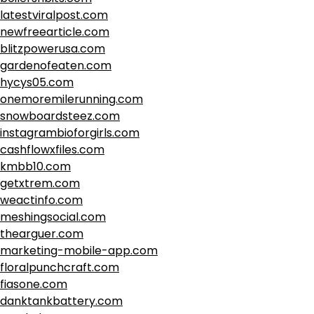
latestviralpost.com
newfreearticle.com
blitzpowerusa.com
gardenofeaten.com
hycys05.com
onemoremilerunning.com
snowboardsteez.com
instagrambioforgirls.com
cashflowxfiles.com
kmbb10.com
getxtrem.com
weactinfo.com
meshingsocial.com
thearguer.com
marketing-mobile-app.com
floralpunchcraft.com
fiasone.com
danktankbattery.com