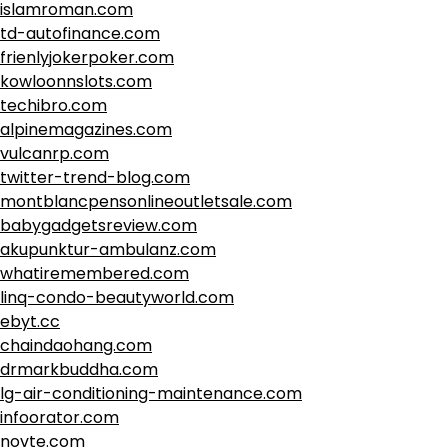
islamroman.com
td-autofinance.com
frienlyjokerpoker.com
kowloonnslots.com
techibro.com
alpinemagazines.com
vulcanrp.com
twitter-trend-blog.com
montblancpensonlineoutletsale.com
babygadgetsreview.com
akupunktur-ambulanz.com
whatiremembered.com
linq-condo-beautyworld.com
ebyt.cc
chaindaohang.com
drmarkbuddha.com
lg-air-conditioning-maintenance.com
infoorator.com
novte.com