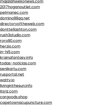
majalahwekonews.com
2017hoganoutlet.com
pelmanec.com
domino99qq.net
directoryoftheweb.com
donttellashton.com
rush3studio.com
roro90.com
herzio.com
in-hi5.com
krainafantasy.info
todas-noticias.com
senikartu.com
rusportal.net
watty.io
livinginthesun.info
itsriz.com
cargoods.shop
capetownacupuncture.com