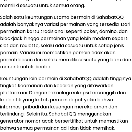
memiliki sesuatu untuk semua orang.
Salah satu keuntungan utama bermain di SahabatQQ
adalah banyaknya variasi permainan yang tersedia. Dari
permainan kartu tradisional seperti poker, domino, dan
blackjack hingga permainan yang lebih modern seperti
slot dan roulette, selalu ada sesuatu untuk setiap jenis
pemain. Variasi ini memastikan pemain tidak akan
pernah bosan dan selalu memiliki sesuatu yang baru dan
menarik untuk dicoba.
Keuntungan lain bermain di SahabatQQ adalah tingginya
tingkat keamanan dan keadilan yang ditawarkan
platform ini. Dengan teknologi enkripsi tercanggih dan
kode etik yang ketat, pemain dapat yakin bahwa
informasi pribadi dan keuangan mereka aman dan
terlindungi. Selain itu, SahabatQQ menggunakan
generator nomor acak bersertifikat untuk memastikan
bahwa semua permainan adil dan tidak memihak,