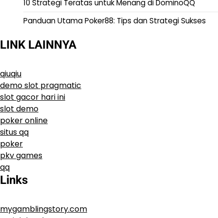
10 Strategi Teratas untuk Menang di DominoQQ
Panduan Utama Poker88: Tips dan Strategi Sukses
LINK LAINNYA
qiuqiu
demo slot pragmatic
slot gacor hari ini
slot demo
poker online
situs qq
poker
pkv games
qq
Links
mygamblingstory.com