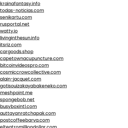
krainafantasy.info
todas-noticias.com
senikartu.com
rusportal.net
watty.io
livinginthesun.info
itsriz.com
cargoods.shop
capetownacupuncture.com
bitcoinvideospro.com
cosmiccrowcollective.com
alain-jacquet.com
gotisouizakayabakeneko.com
meshpoint.me
spongebob.net
busyboxintl.com
auttayanratchapak.com
postcoffeebarva.com
elteatromilliondollar.com