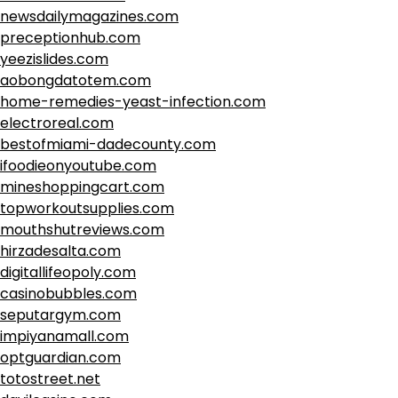
newsdailymagazines.com
preceptionhub.com
yeezislides.com
aobongdatotem.com
home-remedies-yeast-infection.com
electroreal.com
bestofmiami-dadecounty.com
ifoodieonyoutube.com
mineshoppingcart.com
topworkoutsupplies.com
mouthshutreviews.com
hirzadesalta.com
digitallifeopoly.com
casinobubbles.com
seputargym.com
impiyanamall.com
optguardian.com
totostreet.net