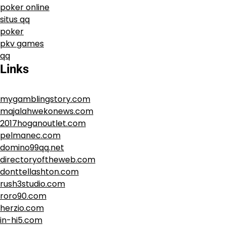
poker online
situs qq
poker
pkv games
qq
Links
mygamblingstory.com
majalahwekonews.com
2017hoganoutlet.com
pelmanec.com
domino99qq.net
directoryoftheweb.com
donttellashton.com
rush3studio.com
roro90.com
herzio.com
in-hi5.com