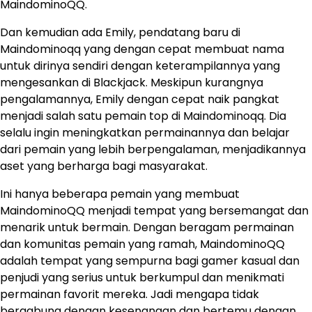
MaindominoQQ.
Dan kemudian ada Emily, pendatang baru di
Maindominoqq yang dengan cepat membuat nama
untuk dirinya sendiri dengan keterampilannya yang
mengesankan di Blackjack. Meskipun kurangnya
pengalamannya, Emily dengan cepat naik pangkat
menjadi salah satu pemain top di Maindominoqq. Dia
selalu ingin meningkatkan permainannya dan belajar
dari pemain yang lebih berpengalaman, menjadikannya
aset yang berharga bagi masyarakat.
Ini hanya beberapa pemain yang membuat
MaindominoQQ menjadi tempat yang bersemangat dan
menarik untuk bermain. Dengan beragam permainan
dan komunitas pemain yang ramah, MaindominoQQ
adalah tempat yang sempurna bagi gamer kasual dan
penjudi yang serius untuk berkumpul dan menikmati
permainan favorit mereka. Jadi mengapa tidak
bergabung dengan kesenangan dan bertemu dengan