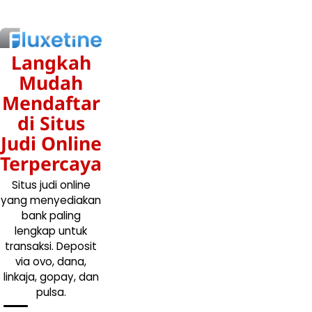
Skip
to
content
Langkah
Mudah
Mendaftar
di Situs
Judi Online
Terpercaya
Situs judi online
yang menyediakan
bank paling
lengkap untuk
transaksi. Deposit
via ovo, dana,
linkaja, gopay, dan
pulsa.