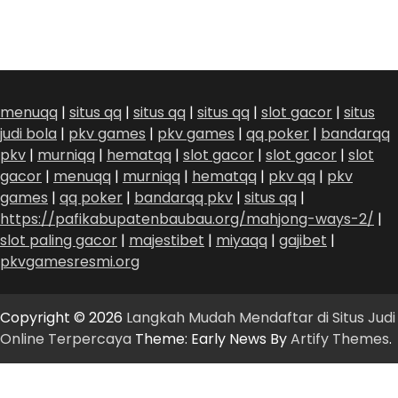
menuqq
|
situs qq
|
situs qq
|
situs qq
|
slot gacor
|
situs
judi bola
|
pkv games
|
pkv games
|
qq poker
|
bandarqq
pkv
|
murniqq
|
hematqq
|
slot gacor
|
slot gacor
|
slot
gacor
|
menuqq
|
murniqq
|
hematqq
|
pkv qq
|
pkv
games
|
qq poker
|
bandarqq pkv
|
situs qq
|
https://pafikabupatenbaubau.org/mahjong-ways-2/
|
slot paling gacor
|
majestibet
|
miyaqq
|
gajibet
|
pkvgamesresmi.org
Copyright © 2026
Langkah Mudah Mendaftar di Situs Judi
Online Terpercaya
Theme: Early News By
Artify Themes
.