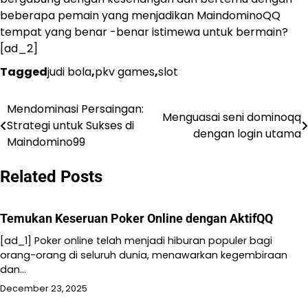
beberapa pemain yang menjadikan MaindominoQQ
tempat yang benar -benar istimewa untuk bermain?
[ad_2]
Tagged
judi bola
,
pkv games
,
slot
Mendominasi Persaingan:
Post
Menguasai seni dominoqq
Strategi untuk Sukses di
dengan login utama
navigation
Maindomino99
Related Posts
Temukan Keseruan Poker Online dengan AktifQQ
[ad_1] Poker online telah menjadi hiburan populer bagi
orang-orang di seluruh dunia, menawarkan kegembiraan
dan…
December 23, 2025