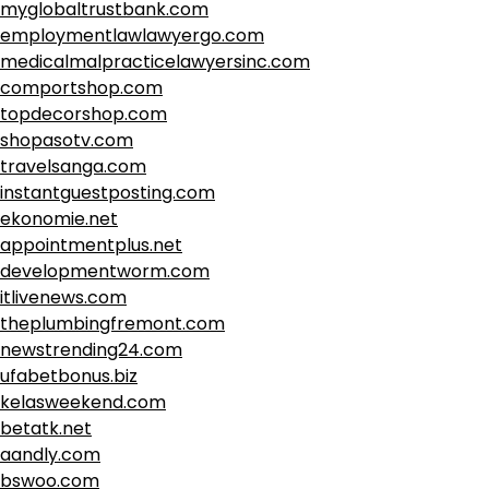
myglobaltrustbank.com
employmentlawlawyergo.com
medicalmalpracticelawyersinc.com
comportshop.com
topdecorshop.com
shopasotv.com
travelsanga.com
instantguestposting.com
ekonomie.net
appointmentplus.net
developmentworm.com
itlivenews.com
theplumbingfremont.com
newstrending24.com
ufabetbonus.biz
kelasweekend.com
betatk.net
aandly.com
bswoo.com