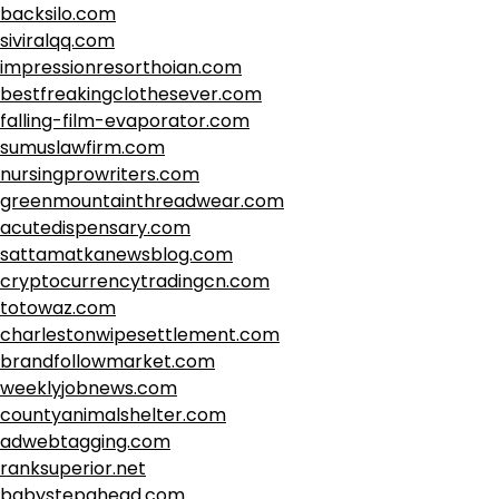
backsilo.com
siviralqq.com
impressionresorthoian.com
bestfreakingclothesever.com
falling-film-evaporator.com
sumuslawfirm.com
nursingprowriters.com
greenmountainthreadwear.com
acutedispensary.com
sattamatkanewsblog.com
cryptocurrencytradingcn.com
totowaz.com
charlestonwipesettlement.com
brandfollowmarket.com
weeklyjobnews.com
countyanimalshelter.com
adwebtagging.com
ranksuperior.net
babystepahead.com