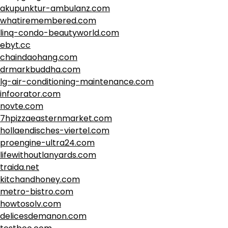
akupunktur-ambulanz.com
whatiremembered.com
linq-condo-beautyworld.com
ebyt.cc
chaindaohang.com
drmarkbuddha.com
lg-air-conditioning-maintenance.com
infoorator.com
novte.com
7hpizzaeasternmarket.com
hollaendisches-viertel.com
proengine-ultra24.com
lifewithoutlanyards.com
traida.net
kitchandhoney.com
metro-bistro.com
howtosolv.com
delicesdemanon.com