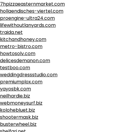
7hpizzaeasternmarket.com
hollaendisches-viertel.com
proengine-ultra24.com
lifewithoutlanyards.com
traida.net
kitchandhoney.com
metro-bistro.com
howtosolv.com
delicesdemanon.com
testboo.com
weddingdressstudio.com
premiumplox.com
yayosbk.com
neilhardie.biz
webmoneysurf.biz
kolohebluet.biz
shootermask.biz
busterwheel.biz
shelfari.net