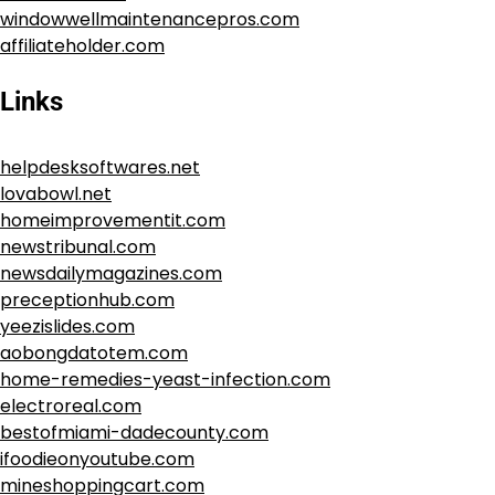
windowwellmaintenancepros.com
affiliateholder.com
Links
helpdesksoftwares.net
lovabowl.net
homeimprovementit.com
newstribunal.com
newsdailymagazines.com
preceptionhub.com
yeezislides.com
aobongdatotem.com
home-remedies-yeast-infection.com
electroreal.com
bestofmiami-dadecounty.com
ifoodieonyoutube.com
mineshoppingcart.com