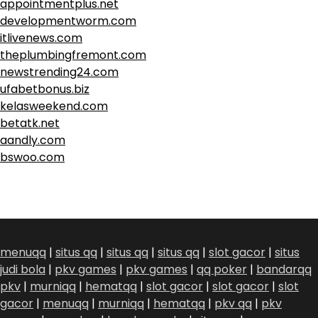
appointmentplus.net
developmentworm.com
itlivenews.com
theplumbingfremont.com
newstrending24.com
ufabetbonus.biz
kelasweekend.com
betatk.net
aandly.com
bswoo.com
menuqq
|
situs qq
|
situs qq
|
situs qq
|
slot gacor
|
situs
judi bola
|
pkv games
|
pkv games
|
qq poker
|
bandarqq
pkv
|
murniqq
|
hematqq
|
slot gacor
|
slot gacor
|
slot
gacor
|
menuqq
|
murniqq
|
hematqq
|
pkv qq
|
pkv