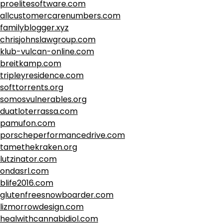
proelitesoftware.com
allcustomercarenumbers.com
familyblogger.xyz
chrisjohnslawgroup.com
klub-vulcan-online.com
breitkamp.com
tripleyresidence.com
softtorrents.org
somosvulnerables.org
duatloterrassa.com
pamufon.com
porscheperformancedrive.com
tamethekraken.org
lutzinator.com
ondasrl.com
blife2016.com
glutenfreesnowboarder.com
lizmorrowdesign.com
healwithcannabidiol.com