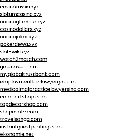
casinorussia.xyz
slotumcasino.xyz
casinoglamour.xyz
casinodollars.xyz
casinojoker.xyz
pokerdewa.xyz
slot-wiki.xyz
watch2match.com
galenaseo.com
myglobaltrustbank.com
employmentlawlawyergo.com
medicalmalpracticelawyersinc.com
comportshop.com
topdecorshop.com
shopasotv.com
travelsanga.com
instantguestposting.com
ekonomie.net