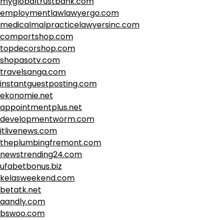
myglobaltrustbank.com
employmentlawlawyergo.com
medicalmalpracticelawyersinc.com
comportshop.com
topdecorshop.com
shopasotv.com
travelsanga.com
instantguestposting.com
ekonomie.net
appointmentplus.net
developmentworm.com
itlivenews.com
theplumbingfremont.com
newstrending24.com
ufabetbonus.biz
kelasweekend.com
betatk.net
aandly.com
bswoo.com