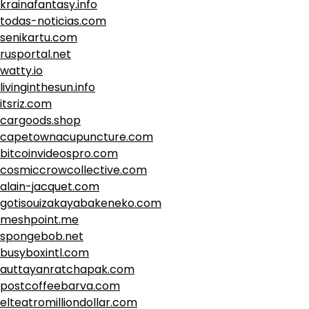
krainafantasy.info
todas-noticias.com
senikartu.com
rusportal.net
watty.io
livinginthesun.info
itsriz.com
cargoods.shop
capetownacupuncture.com
bitcoinvideospro.com
cosmiccrowcollective.com
alain-jacquet.com
gotisouizakayabakeneko.com
meshpoint.me
spongebob.net
busyboxintl.com
auttayanratchapak.com
postcoffeebarva.com
elteatromilliondollar.com