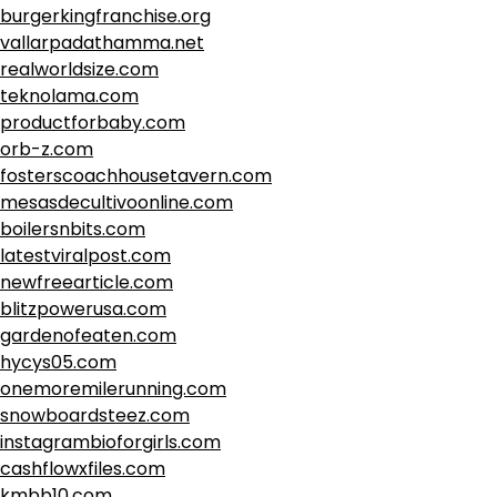
burgerkingfranchise.org
vallarpadathamma.net
realworldsize.com
teknolama.com
productforbaby.com
orb-z.com
fosterscoachhousetavern.com
mesasdecultivoonline.com
boilersnbits.com
latestviralpost.com
newfreearticle.com
blitzpowerusa.com
gardenofeaten.com
hycys05.com
onemoremilerunning.com
snowboardsteez.com
instagrambioforgirls.com
cashflowxfiles.com
kmbb10.com