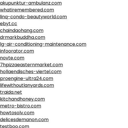
akupunktur-ambulanz.com
whatiremembered.com
linq-condo-beautyworld.com
ebyt.cc
chaindaohang.com
drmarkbuddha.com
lg-air-conditioning-maintenance.com
infoorator.com
novte.com
7hpizzaeasternmarket.com
hollaendisches-viertel.com
proengine-ultra24.com
lifewithoutlanyards.com
traida.net
kitchandhoney.com
metro-bistro.com
howtosolv.com
delicesdemanon.com
testboo.com