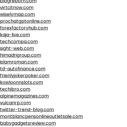
blogreborn.com
virtcitnow.com
wiselymap.com
prochatgptonline.com
forexfactoryhub.com
kaja-live.com
techcompa.com
sight-web.com
himadrigroup.com
islamroman.com
td-autofinance.com
frienlyjokerpoker.com
kowloonnslots.com
techibro.com
alpinemagazines.com
vulcanrp.com
twitter-trend-blog.com
montblancpensonlineoutletsale.com
babygadgetsreview.com