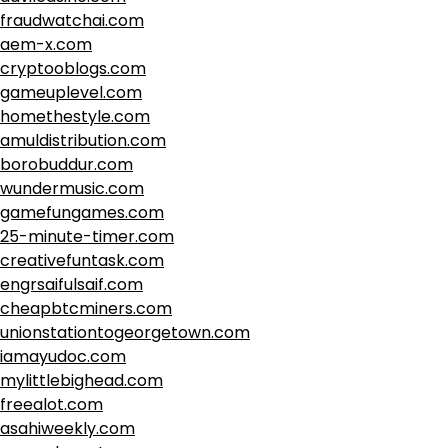
fraudwatchai.com
aem-x.com
cryptooblogs.com
gameuplevel.com
homethestyle.com
amuldistribution.com
borobuddur.com
wundermusic.com
gamefungames.com
25-minute-timer.com
creativefuntask.com
engrsaifulsaif.com
cheapbtcminers.com
unionstationtogeorgetown.com
iamayudoc.com
mylittlebighead.com
freealot.com
asahiweekly.com