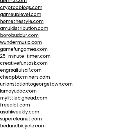
aem-x.com
cryptooblogs.com
gameuplevel.com
homethestyle.com
amuldistribution.com
borobuddur.com
wundermusic.com
gamefungames.com
25-minute-timer.com
creativefuntask.com
engrsaifulsaif.com
cheapbtcminers.com
unionstationtogeorgetown.com
iamayudoc.com
mylittlebighead.com
freealot.com
asahiweekly.com
supercleanut.com
bedandbicycle.com