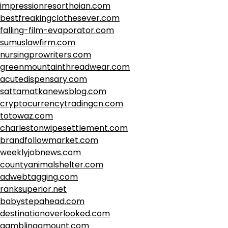
impressionresorthoian.com
bestfreakingclothesever.com
falling-film-evaporator.com
sumuslawfirm.com
nursingprowriters.com
greenmountainthreadwear.com
acutedispensary.com
sattamatkanewsblog.com
cryptocurrencytradingcn.com
totowaz.com
charlestonwipesettlement.com
brandfollowmarket.com
weeklyjobnews.com
countyanimalshelter.com
adwebtagging.com
ranksuperior.net
babystepahead.com
destinationoverlooked.com
gamblingamount.com