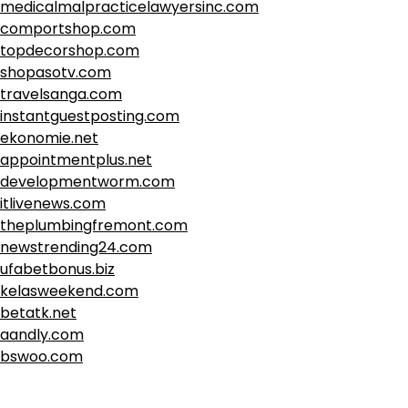
medicalmalpracticelawyersinc.com
comportshop.com
topdecorshop.com
shopasotv.com
travelsanga.com
instantguestposting.com
ekonomie.net
appointmentplus.net
developmentworm.com
itlivenews.com
theplumbingfremont.com
newstrending24.com
ufabetbonus.biz
kelasweekend.com
betatk.net
aandly.com
bswoo.com