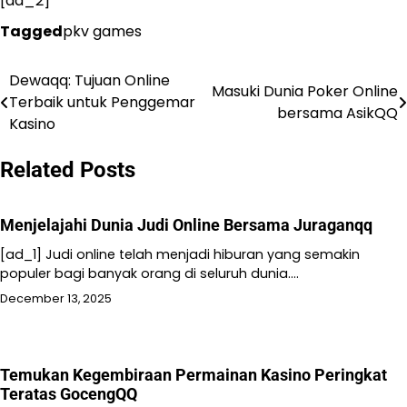
[ad_2]
Tagged
pkv games
Dewaqq: Tujuan Online
Post
Masuki Dunia Poker Online
Terbaik untuk Penggemar
bersama AsikQQ
navigation
Kasino
Related Posts
Menjelajahi Dunia Judi Online Bersama Juraganqq
[ad_1] Judi online telah menjadi hiburan yang semakin
populer bagi banyak orang di seluruh dunia.…
December 13, 2025
Temukan Kegembiraan Permainan Kasino Peringkat
Teratas GocengQQ