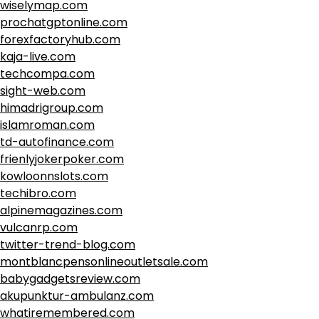
wiselymap.com
prochatgptonline.com
forexfactoryhub.com
kaja-live.com
techcompa.com
sight-web.com
himadrigroup.com
islamroman.com
td-autofinance.com
frienlyjokerpoker.com
kowloonnslots.com
techibro.com
alpinemagazines.com
vulcanrp.com
twitter-trend-blog.com
montblancpensonlineoutletsale.com
babygadgetsreview.com
akupunktur-ambulanz.com
whatiremembered.com