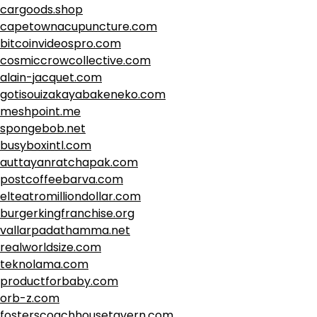
cargoods.shop
capetownacupuncture.com
bitcoinvideospro.com
cosmiccrowcollective.com
alain-jacquet.com
gotisouizakayabakeneko.com
meshpoint.me
spongebob.net
busyboxintl.com
auttayanratchapak.com
postcoffeebarva.com
elteatromilliondollar.com
burgerkingfranchise.org
vallarpadathamma.net
realworldsize.com
teknolama.com
productforbaby.com
orb-z.com
fosterscoachhousetavern.com