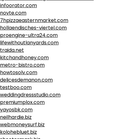
infoorator.com
novte.com
7hpizzaeasternmarket.com
hollaendisches-viertel.com
proengine-ultra24.com
lifewithoutlanyards.com
traida.net
kitchandhoney.com
metro-bistro.com
howtosolv.com
delicesdemanon.com
testboo.com
weddingdressstudio.com
premiumplox.com
yayosbk.com
neilhardie.biz
webmoneysurf.biz
kolohebluet.biz