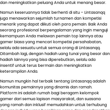
dan meningkatkan peluang Anda untuk menang besar.
Namun keseruannya tidak berhenti di situ – Lintasanqq
juga menawarkan sejumlah turnamen dan kompetisi
menarik yang dapat diikuti oleh para pemain. Baik Anda
seorang profesional berpengalaman yang ingin menguji
kemampuan Anda melawan pemain top lainnya atau
gamer biasa yang mencari kompetisi persahabatan,
selalu ada sesuatu untuk semua orang di Lintasanqq.
Ditambah lagi, dengan hadiah uang tunai yang besar dan
hadiah lainnya yang bisa diperebutkan, selalu ada
insentif untuk terus bermain dan meningkatkan
keterampilan Anda.
Namun mungkin hal terbaik tentang Lintasanqq adalah
komunitas pemainnya yang dinamis dan ramah.
Platform ini adalah rumah bagi beragam kelompok
gamer dari semua lapisan masyarakat, dan suasana
yang ramah dan inklusif memudahkan untuk terhubung