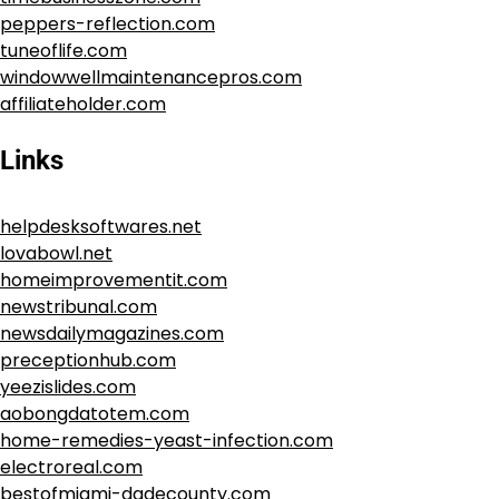
peppers-reflection.com
tuneoflife.com
windowwellmaintenancepros.com
affiliateholder.com
Links
helpdesksoftwares.net
lovabowl.net
homeimprovementit.com
newstribunal.com
newsdailymagazines.com
preceptionhub.com
yeezislides.com
aobongdatotem.com
home-remedies-yeast-infection.com
electroreal.com
bestofmiami-dadecounty.com