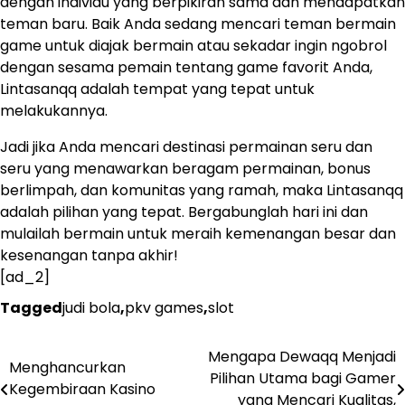
dengan individu yang berpikiran sama dan mendapatkan
teman baru. Baik Anda sedang mencari teman bermain
game untuk diajak bermain atau sekadar ingin ngobrol
dengan sesama pemain tentang game favorit Anda,
Lintasanqq adalah tempat yang tepat untuk
melakukannya.
Jadi jika Anda mencari destinasi permainan seru dan
seru yang menawarkan beragam permainan, bonus
berlimpah, dan komunitas yang ramah, maka Lintasanqq
adalah pilihan yang tepat. Bergabunglah hari ini dan
mulailah bermain untuk meraih kemenangan besar dan
kesenangan tanpa akhir!
[ad_2]
Tagged
judi bola
,
pkv games
,
slot
Mengapa Dewaqq Menjadi
Post
Menghancurkan
Pilihan Utama bagi Gamer
Kegembiraan Kasino
navigation
yang Mencari Kualitas,