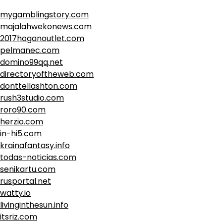
mygamblingstory.com
majalahwekonews.com
2017hoganoutlet.com
pelmanec.com
domino99qq.net
directoryoftheweb.com
donttellashton.com
rush3studio.com
roro90.com
herzio.com
in-hi5.com
krainafantasy.info
todas-noticias.com
senikartu.com
rusportal.net
watty.io
livinginthesun.info
itsriz.com