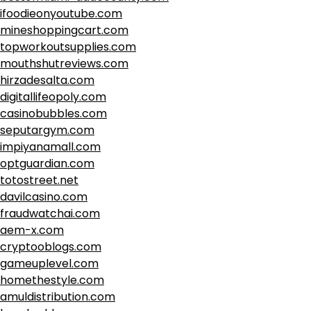
ifoodieonyoutube.com
mineshoppingcart.com
topworkoutsupplies.com
mouthshutreviews.com
hirzadesalta.com
digitallifeopoly.com
casinobubbles.com
seputargym.com
impiyanamall.com
optguardian.com
totostreet.net
davilcasino.com
fraudwatchai.com
aem-x.com
cryptooblogs.com
gameuplevel.com
homethestyle.com
amuldistribution.com