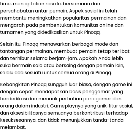
time, menciptakan rasa kebersamaan dan
persahabatan antar pemain. Aspek sosial ini telah
membantu meningkatkan popularitas permainan dan
mengarah pada pembentukan komunitas online dan
turnamen yang didedikasikan untuk Pinoqq.
Selain itu, Pinoqq menawarkan berbagai mode dan
tantangan permainan, membuat pemain tetap terlibat
dan terhibur selama berjam-jam. Apakah Anda lebih
suka bermain solo atau bersaing dengan pemain lain,
selalu ada sesuatu untuk semua orang di Pinoqq.
Kebangkitan Pinoqq sungguh luar biasa, dengan game ini
dengan cepat mendapatkan basis penggemar yang
berdedikasi dan menarik perhatian para gamer dan
orang dalam industri. Gameplaynya yang unik, fitur sosial,
dan aksesibilitasnya semuanya berkontribusi terhadap
kesuksesannya, dan tidak menunjukkan tanda-tanda
melambat.