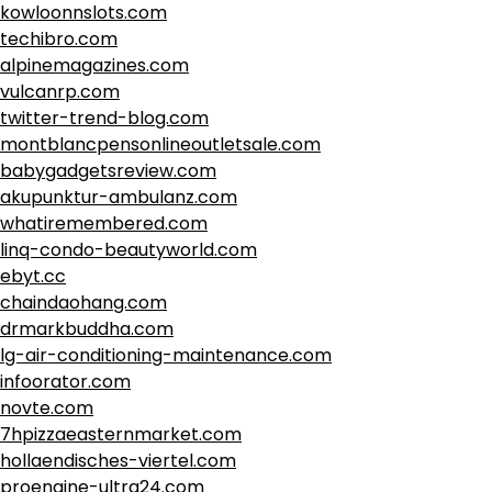
kowloonnslots.com
techibro.com
alpinemagazines.com
vulcanrp.com
twitter-trend-blog.com
montblancpensonlineoutletsale.com
babygadgetsreview.com
akupunktur-ambulanz.com
whatiremembered.com
linq-condo-beautyworld.com
ebyt.cc
chaindaohang.com
drmarkbuddha.com
lg-air-conditioning-maintenance.com
infoorator.com
novte.com
7hpizzaeasternmarket.com
hollaendisches-viertel.com
proengine-ultra24.com