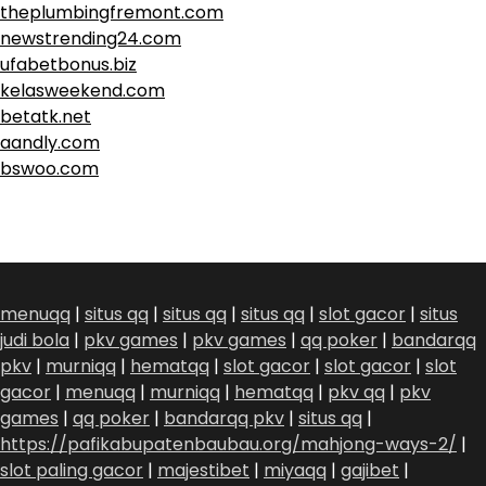
theplumbingfremont.com
newstrending24.com
ufabetbonus.biz
kelasweekend.com
betatk.net
aandly.com
bswoo.com
menuqq
|
situs qq
|
situs qq
|
situs qq
|
slot gacor
|
situs
judi bola
|
pkv games
|
pkv games
|
qq poker
|
bandarqq
pkv
|
murniqq
|
hematqq
|
slot gacor
|
slot gacor
|
slot
gacor
|
menuqq
|
murniqq
|
hematqq
|
pkv qq
|
pkv
games
|
qq poker
|
bandarqq pkv
|
situs qq
|
https://pafikabupatenbaubau.org/mahjong-ways-2/
|
slot paling gacor
|
majestibet
|
miyaqq
|
gajibet
|