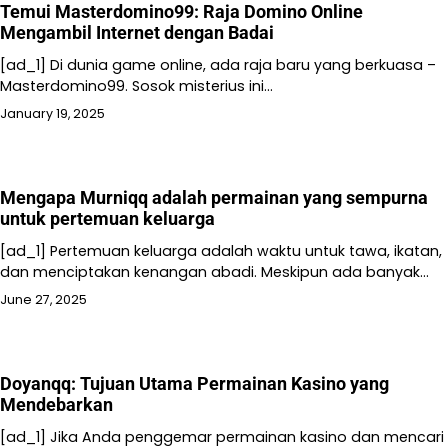
Temui Masterdomino99: Raja Domino Online
Mengambil Internet dengan Badai
[ad_1] Di dunia game online, ada raja baru yang berkuasa –
Masterdomino99. Sosok misterius ini…
January 19, 2025
Mengapa Murniqq adalah permainan yang sempurna
untuk pertemuan keluarga
[ad_1] Pertemuan keluarga adalah waktu untuk tawa, ikatan,
dan menciptakan kenangan abadi. Meskipun ada banyak…
June 27, 2025
Doyanqq: Tujuan Utama Permainan Kasino yang
Mendebarkan
[ad_1] Jika Anda penggemar permainan kasino dan mencari