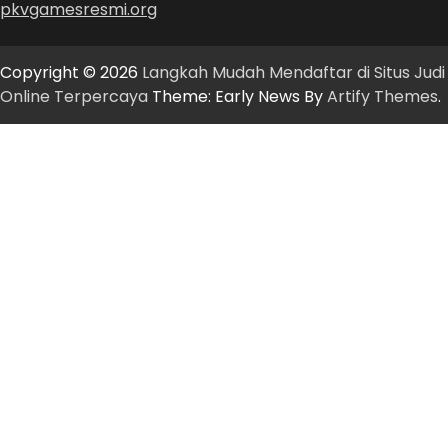
pkvgamesresmi.org
Copyright © 2026
Langkah Mudah Mendaftar di Situs Judi
Online Terpercaya
Theme: Early News By
Artify Themes
.