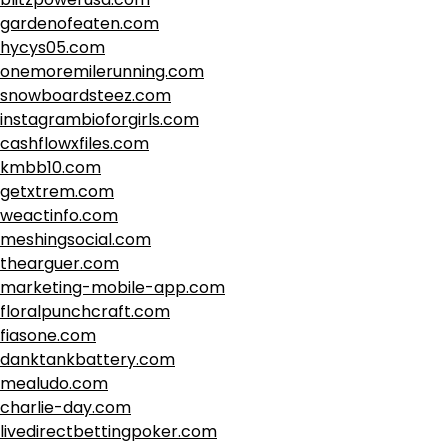
gardenofeaten.com
hycys05.com
onemoremilerunning.com
snowboardsteez.com
instagrambioforgirls.com
cashflowxfiles.com
kmbb10.com
getxtrem.com
weactinfo.com
meshingsocial.com
thearguer.com
marketing-mobile-app.com
floralpunchcraft.com
fiasone.com
danktankbattery.com
mealudo.com
charlie-day.com
livedirectbettingpoker.com