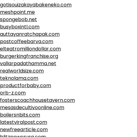
gotisouizakayabakeneko.com
meshpoint.me
spongebob.net
busyboxintl.com
auttayanratchapak.com
postcoffeebarva.com
elteatromilliondollar.com
burgerkingfranchise.org
vallarpadathamma.net
realworldsize.com
teknolama.com
productforbaby.com
orb-z.com
fosterscoachhousetavern.com
mesasdecultivoonline.com
boilersnbits.com
latestviralpost.com
newfreearticle.com
blitzpowerusa.com