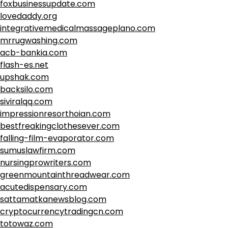
foxbusinessupdate.com
lovedaddy.org
integrativemedicalmassageplano.com
mrrugwashing.com
acb-bankia.com
flash-es.net
upshak.com
backsilo.com
siviralqq.com
impressionresorthoian.com
bestfreakingclothesever.com
falling-film-evaporator.com
sumuslawfirm.com
nursingprowriters.com
greenmountainthreadwear.com
acutedispensary.com
sattamatkanewsblog.com
cryptocurrencytradingcn.com
totowaz.com